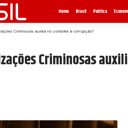
Home
Brasil
Política
Econom
zações Criminosas auxilia no combate à corrupção?
izações Criminosas auxil