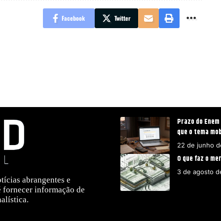
Facebook
Twitter
Prazo do Enem 
que o tema mob
22 de junho 
O que faz o me
3 de agosto d
tícias abrangentes e
é fornecer informação de
alística.