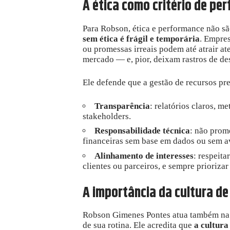
A ética como critério de pe
Para Robson, ética e performance não sã
sem ética é frágil e temporária
. Empre
ou promessas irreais podem até atrair at
mercado — e, pior, deixam rastros de des
Ele defende que a gestão de recursos pre
Transparência
: relatórios claros, m
stakeholders.
Responsabilidade técnica
: não prom
financeiras sem base em dados ou sem av
Alinhamento de interesses
: respeita
clientes ou parceiros, e sempre priorizar
A importância da cultura de
Robson Gimenes Pontes atua também na 
de sua rotina. Ele acredita que
a cultura