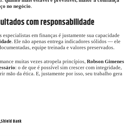
xa:
quanto mais estável e previsível, maior a confiança
rço no negócio
.
sultados com responsabilidade
s especialistas em finanças é justamente sua capacidade
idade
. Ele não apenas entrega indicadores sólidos — ele
 documentadas, equipe treinada e valores preservados.
ance muitas vezes atropela princípios,
Robson Gimenes
essário
: o de que é possível sim crescer com integridade,
ir mão da ética. E, justamente por isso, seu trabalho gera
Shield Bank