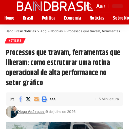
Aa
Home
Brasil
Política
Economia
Notícias
Sobre Nó
Band Brasil Notícias
>
Blog
>
Notícias
>
Processos que travam, ferramentas que liberam: como estruturar uma rotina operacional de alta performance no setor gráfico
NOTÍCIAS
Processos que travam, ferramentas que
liberam: como estruturar uma rotina
operacional de alta performance no
setor gráfico
5 Min leitura
Diego Velázquez
9 de julho de 2026