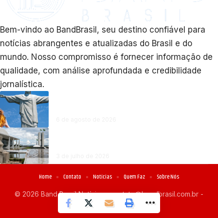
Bem-vindo ao BandBrasil, seu destino confiável para
notícias abrangentes e atualizadas do Brasil e do
mundo. Nosso compromisso é fornecer informação de
qualidade, com análise aprofundada e credibilidade
jornalística.
Rio amplia policiamento na orla e recebe maior evento
de tecnologia da América Latina na mesma semana
6 de agosto de 2026
STF e Congresso entram em nova fase de disputas sobre
gastos públicos e regras institucionais no Brasil
3 de julho de 2026
Home
Contato
Notícias
Quem Faz
Sobre Nós
© 2026 Band Brasil Notícias -
contato@bandbrasil.com.br
-
tel.(11)91754-6532