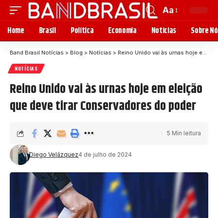
Aa
Home
Brasil
Política
Economia
Notícias
Sobre Nó
Band Brasil Notícias
>
Blog
>
Notícias
>
Reino Unido vai às urnas hoje em eleição que deve tirar Conservadores do poder
NOTÍCIAS
Reino Unido vai às urnas hoje em eleição
que deve tirar Conservadores do poder
5 Min leitura
Diego Velázquez
4 de julho de 2024