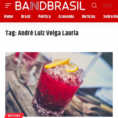
Home
Brasil
Política
Economia
Notícias
Sobre Nó
Tag:
André Luiz Veiga Lauria
NOTÍCIAS