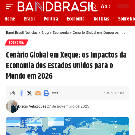
Aa
Home
Brasil
Política
Economia
Notícias
Sobre Nó
Band Brasil Notícias
>
Blog
>
Economia
>
Cenário Global em Xeque: os Impactos da Economia dos Estados Unidos para o Mundo em 2026
ECONOMIA
Cenário Global em Xeque: os Impactos da
Economia dos Estados Unidos para o
Mundo em 2026
5 Min leitura
Diego Velázquez
27 de novembro de 2025