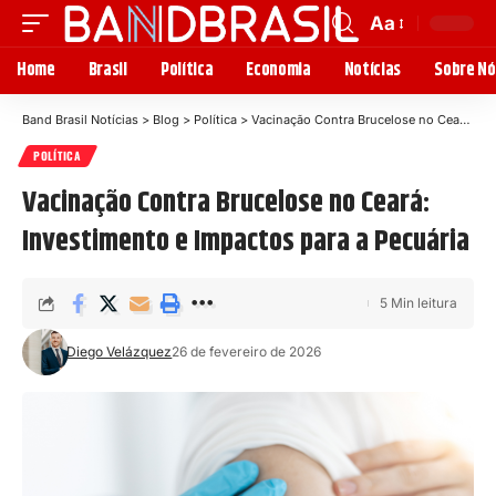
Aa
Home
Brasil
Política
Economia
Notícias
Sobre Nó
Band Brasil Notícias
>
Blog
>
Política
>
Vacinação Contra Brucelose no Ceará: Investimento e Impactos para a Pecuária
POLÍTICA
Vacinação Contra Brucelose no Ceará:
Investimento e Impactos para a Pecuária
5 Min leitura
Diego Velázquez
26 de fevereiro de 2026