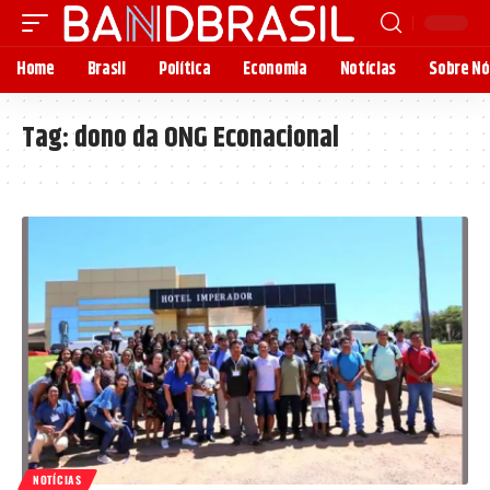
Home
Brasil
Política
Economia
Notícias
Sobre Nó
Tag:
dono da ONG Econacional
NOTÍCIAS