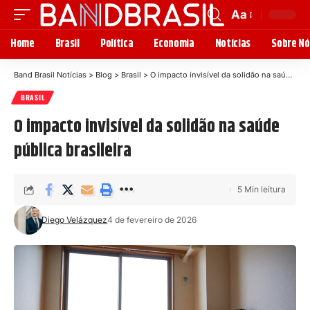
Aa
Home
Brasil
Política
Economia
Notícias
Sobre Nó
Band Brasil Notícias
>
Blog
>
Brasil
>
O impacto invisível da solidão na saúde pública brasileira
BRASIL
O impacto invisível da solidão na saúde
pública brasileira
5 Min leitura
Diego Velázquez
4 de fevereiro de 2026