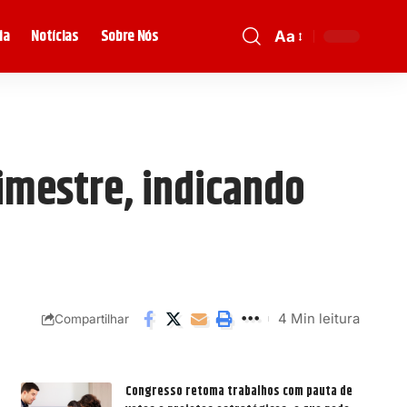
ia
Notícias
Sobre Nós
Aa
rimestre, indicando
4 Min leitura
Compartilhar
Congresso retoma trabalhos com pauta de