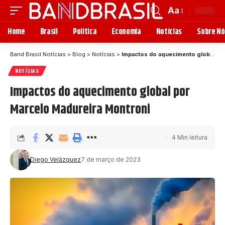
Aa
Home
Brasil
Política
Economia
Notícias
Sobre Nó
Band Brasil Notícias
>
Blog
>
Notícias
>
Impactos do aquecimento global por Marcelo Madureira Montroni
NOTÍCIAS
Impactos do aquecimento global por
Marcelo Madureira Montroni
4 Min leitura
Diego Velázquez
7 de março de 2023