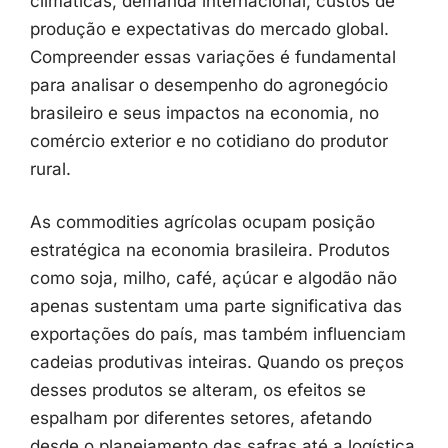
climáticas,
demanda
internacional,
custos
de
produção
e
expectativas
do
mercado
global.
Compreender
essas
variações
é
fundamental
para
analisar
o
desempenho
do
agronegócio
brasileiro
e
seus
impactos
na
economia,
no
comércio
exterior
e
no
cotidiano
do
produtor
rural.
As
commodities
agrícolas
ocupam
posição
estratégica
na
economia
brasileira.
Produtos
como
soja,
milho,
café,
açúcar
e
algodão
não
apenas
sustentam
uma
parte
significativa
das
exportações
do
país,
mas
também
influenciam
cadeias
produtivas
inteiras.
Quando
os
preços
desses
produtos
se
alteram,
os
efeitos
se
espalham
por
diferentes
setores,
afetando
desde
o
planejamento
das
safras
até
a
logística