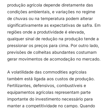
produção
agrícola
depende
diretamente
das
condições
ambientais,
e
variações
no
regime
de
chuvas
ou
na
temperatura
podem
alterar
significativamente
as
expectativas
de
safra.
Em
regiões
onde
a
produtividade
é
elevada,
qualquer
sinal
de
redução
na
produção
tende
a
pressionar
os
preços
para
cima.
Por
outro
lado,
previsões
de
colheitas
abundantes
costumam
gerar
movimentos
de
acomodação
no
mercado.
A
volatilidade
das
commodities
agrícolas
também
está
ligada
aos
custos
de
produção.
Fertilizantes,
defensivos,
combustíveis
e
equipamentos
agrícolas
representam
parte
importante
do
investimento
necessário
para
manter
a
competitividade
no
campo.
Quando