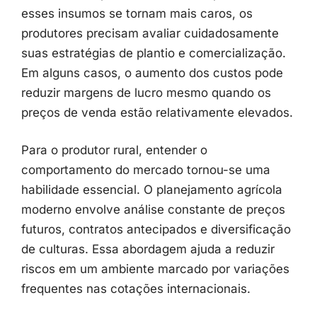
esses
insumos
se
tornam
mais
caros,
os
produtores
precisam
avaliar
cuidadosamente
suas
estratégias
de
plantio
e
comercialização.
Em
alguns
casos,
o
aumento
dos
custos
pode
reduzir
margens
de
lucro
mesmo
quando
os
preços
de
venda
estão
relativamente
elevados.
Para
o
produtor
rural,
entender
o
comportamento
do
mercado
tornou-
se
uma
habilidade
essencial.
O
planejamento
agrícola
moderno
envolve
análise
constante
de
preços
futuros,
contratos
antecipados
e
diversificação
de
culturas.
Essa
abordagem
ajuda
a
reduzir
riscos
em
um
ambiente
marcado
por
variações
frequentes
nas
cotações
internacionais.