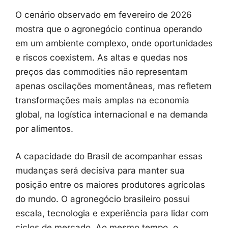
O
cenário
observado
em
fevereiro
de
2026
mostra
que
o
agronegócio
continua
operando
em
um
ambiente
complexo,
onde
oportunidades
e
riscos
coexistem.
As
altas
e
quedas
nos
preços
das
commodities
não
representam
apenas
oscilações
momentâneas,
mas
refletem
transformações
mais
amplas
na
economia
global,
na
logística
internacional
e
na
demanda
por
alimentos.
A
capacidade
do
Brasil
de
acompanhar
essas
mudanças
será
decisiva
para
manter
sua
posição
entre
os
maiores
produtores
agrícolas
do
mundo.
O
agronegócio
brasileiro
possui
escala,
tecnologia
e
experiência
para
lidar
com
ciclos
de
mercado.
Ao
mesmo
tempo,
o