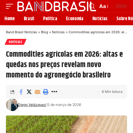
Aa
Home
Brasil
Política
Economia
Notícias
Sobre Nó
Band Brasil Notícias
>
Blog
>
Notícias
>
Commodities agrícolas em 2026: altas e quedas nos preços revelam novo momento do agronegócio brasileiro
NOTÍCIAS
Commodities agrícolas em 2026: altas e
quedas nos preços revelam novo
momento do agronegócio brasileiro
6 Min leitura
Diego Velázquez
12 de março de 2026