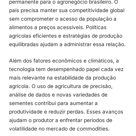
permanente
para
o
agronegócio
brasileiro.
O
país
precisa
manter
sua
competitividade
global
sem
comprometer
o
acesso
da
população
a
alimentos
a
preços
acessíveis.
Políticas
agrícolas
eficientes
e
estratégias
de
produção
equilibradas
ajudam
a
administrar
essa
relação.
Além
dos
fatores
econômicos
e
climáticos,
a
tecnologia
tem
desempenhado
papel
cada
vez
mais
relevante
na
estabilidade
da
produção
agrícola.
O
uso
de
agricultura
de
precisão,
análise
de
dados
e
novas
variedades
de
sementes
contribui
para
aumentar
a
produtividade
e
reduzir
perdas.
Esses
avanços
ajudam
o
produtor
a
enfrentar
períodos
de
volatilidade
no
mercado
de
commodities.