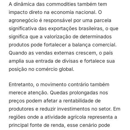
A
dinâmica
das
commodities
também
tem
impacto
direto
na
economia
nacional.
O
agronegócio
é
responsável
por
uma
parcela
significativa
das
exportações
brasileiras,
o
que
significa
que
a
valorização
de
determinados
produtos
pode
fortalecer
a
balança
comercial.
Quando
as
vendas
externas
crescem,
o
país
amplia
sua
entrada
de
divisas
e
fortalece
sua
posição
no
comércio
global.
Entretanto,
o
movimento
contrário
também
merece
atenção.
Quedas
prolongadas
nos
preços
podem
afetar
a
rentabilidade
de
produtores
e
reduzir
investimentos
no
setor.
Em
regiões
onde
a
atividade
agrícola
representa
a
principal
fonte
de
renda,
esse
cenário
pode