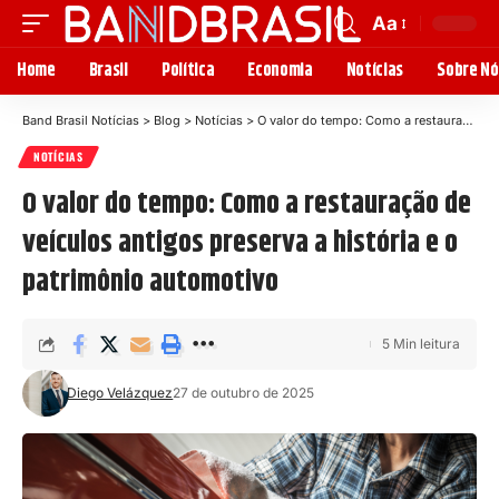
Aa
Home
Brasil
Política
Economia
Notícias
Sobre Nó
Band Brasil Notícias
>
Blog
>
Notícias
>
O valor do tempo: Como a restauração de veículos antigos preserva a história e o patrimônio automotivo
NOTÍCIAS
O valor do tempo: Como a restauração de
veículos antigos preserva a história e o
patrimônio automotivo
5 Min leitura
Diego Velázquez
27 de outubro de 2025