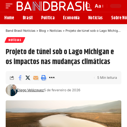
Aa
Home
Brasil
Política
Economia
Notícias
Sobre Nó
Band Brasil Notícias
>
Blog
>
Notícias
>
Projeto de túnel sob o Lago Michigan e os impactos nas mudanças climáticas
NOTÍCIAS
Projeto de túnel sob o Lago Michigan e
os impactos nas mudanças climáticas
5 Min leitura
Diego Velázquez
5 de fevereiro de 2026