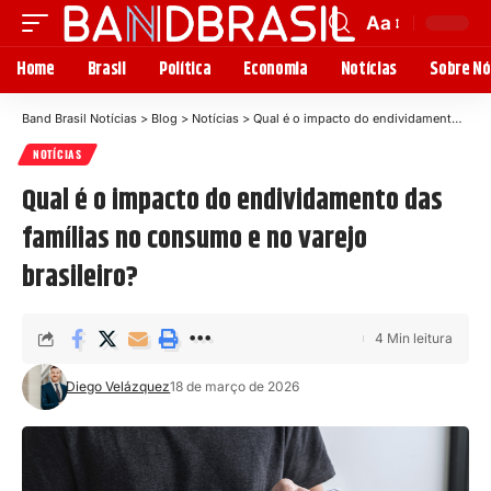
Aa
Home
Brasil
Política
Economia
Notícias
Sobre Nó
Band Brasil Notícias
>
Blog
>
Notícias
>
Qual é o impacto do endividamento das famílias no consumo e no varejo brasileiro?
NOTÍCIAS
Qual é o impacto do endividamento das
famílias no consumo e no varejo
brasileiro?
4 Min leitura
Diego Velázquez
18 de março de 2026