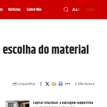
ia
Notícias
Sobre Nós
Aa
 escolha do material
3 Min leitura
Compartilhar
Capital relacional: a vantagem competitiva